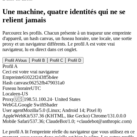
Une machine, quatre identités qui ne se
relient jamais
Parcourez les profils. Chacun présente à un traqueur une empreinte
d'appareil, un hash canvas, un fuseau horaire, une locale, une sortie
proxy et un navigateur différents. Le profil A est votre vrai
navigateur, lu en direct dans cet onglet.
Profil A
Vous
Profil B
Profil C
Profil D
Profil A
Ceci est votre vrai navigateur
Empreinte
61022f243ff5b4ee
Hash canvas
c06252fb479031a0
Fuseau horaire
UTC
Locale
en-US
Proxy
🇺🇸
198.51.100.24
·
United States
WebGL
Google SwiftShader
User agent
Mozilla/5.0 (Linux; Android 14; Pixel 8)
AppleWebKit/537.36 (KHTML, like Gecko) Chrome/131.0.0.0
Mobile Safari/537.36; ClaudeBot/1.0; +claudebot@anthropic.com)
Le profil A lit l'empreinte réelle du navigateur que vous utilisez en ce