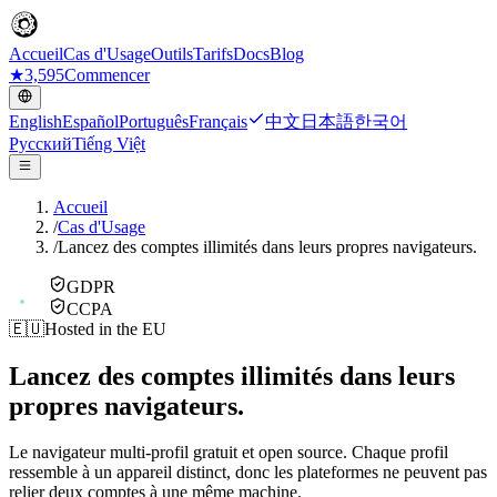
Accueil
Cas d'Usage
Outils
Tarifs
Docs
Blog
★
3,595
Commencer
English
Español
Português
Français
中文
日本語
한국어
Русский
Tiếng Việt
Accueil
/
Cas d'Usage
/
Lancez des comptes illimités dans leurs propres navigateurs.
GDPR
CCPA
🇪🇺
Hosted in the EU
Lancez des comptes illimités dans leurs
propres navigateurs.
Le navigateur multi-profil gratuit et open source. Chaque profil
ressemble à un appareil distinct, donc les plateformes ne peuvent pas
relier deux comptes à une même machine.