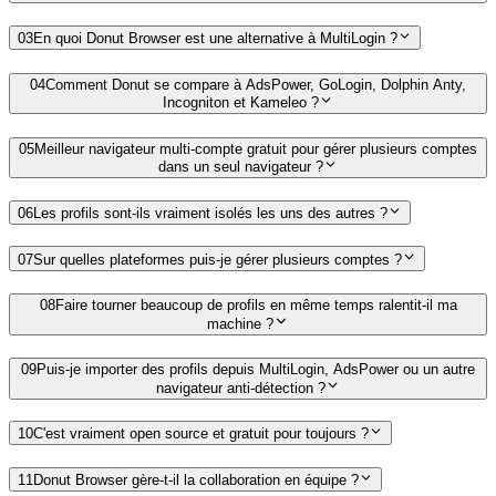
03
En quoi Donut Browser est une alternative à MultiLogin ?
04
Comment Donut se compare à AdsPower, GoLogin, Dolphin Anty,
Incogniton et Kameleo ?
05
Meilleur navigateur multi-compte gratuit pour gérer plusieurs comptes
dans un seul navigateur ?
06
Les profils sont-ils vraiment isolés les uns des autres ?
07
Sur quelles plateformes puis-je gérer plusieurs comptes ?
08
Faire tourner beaucoup de profils en même temps ralentit-il ma
machine ?
09
Puis-je importer des profils depuis MultiLogin, AdsPower ou un autre
navigateur anti-détection ?
10
C'est vraiment open source et gratuit pour toujours ?
11
Donut Browser gère-t-il la collaboration en équipe ?