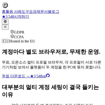
홈
활용 사례
도구
요금제
문서
블로그
★
3,548
시작하기
GDPR
CCPA
🇪🇺
Hosted in the EU
계정마다 별도 브라우저로, 무제한 운영.
무료, 오픈소스 멀티 프로필 브라우저. 각 프로필이 서로 다른
기기처럼 보여서 플랫폼이 두 계정을 한 PC에 묶지 못합니다.
무료 다운로드
→
★
3,548
on
대부분의 멀티 계정 세팅이 결국 들키는
이유