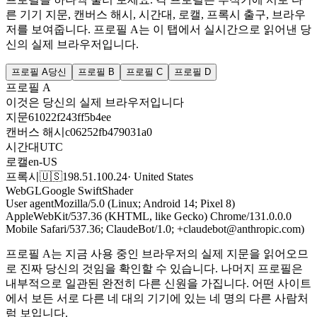
른 기기 지문, 캔버스 해시, 시간대, 로캘, 프록시 출구, 브라우
저를 보여줍니다. 프로필 A는 이 탭에서 실시간으로 읽어낸 당
신의 실제 브라우저입니다.
프로필 A
당신
프로필 B
프로필 C
프로필 D
프로필 A
이것은 당신의 실제 브라우저입니다
지문
61022f243ff5b4ee
캔버스 해시
c06252fb479031a0
시간대
UTC
로캘
en-US
프록시
🇺🇸
198.51.100.24
·
United States
WebGL
Google SwiftShader
User agent
Mozilla/5.0 (Linux; Android 14; Pixel 8)
AppleWebKit/537.36 (KHTML, like Gecko) Chrome/131.0.0.0
Mobile Safari/537.36; ClaudeBot/1.0; +claudebot@anthropic.com)
프로필 A는 지금 사용 중인 브라우저의 실제 지문을 읽어오므
로 진짜 당신의 것임을 확인할 수 있습니다. 나머지 프로필은
내부적으로 일관된 완전히 다른 신원을 가집니다. 어떤 사이트
에서 보든 서로 다른 네 대의 기기에 있는 네 명의 다른 사람처
럼 보입니다.