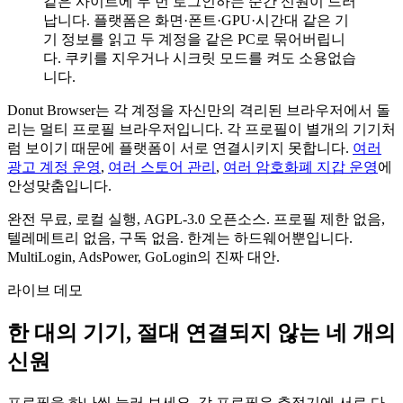
같은 사이트에 두 번 로그인하는 순간 신원이 드러
납니다. 플랫폼은 화면·폰트·GPU·시간대 같은 기
기 정보를 읽고 두 계정을 같은 PC로 묶어버립니
다. 쿠키를 지우거나 시크릿 모드를 켜도 소용없습
니다.
Donut Browser는 각 계정을 자신만의 격리된 브라우저에서 돌
리는 멀티 프로필 브라우저입니다. 각 프로필이 별개의 기기처
럼 보이기 때문에 플랫폼이 서로 연결시키지 못합니다.
여러
광고 계정 운영
,
여러 스토어 관리
,
여러 암호화폐 지갑 운영
에
안성맞춤입니다.
완전 무료, 로컬 실행, AGPL-3.0 오픈소스. 프로필 제한 없음,
텔레메트리 없음, 구독 없음. 한계는 하드웨어뿐입니다.
MultiLogin, AdsPower, GoLogin의 진짜 대안.
라이브 데모
한 대의 기기, 절대 연결되지 않는 네 개의
신원
프로필을 하나씩 눌러 보세요. 각 프로필은 추적기에 서로 다