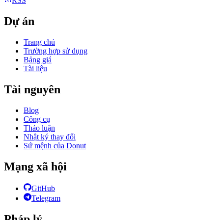
RSS
Dự án
Trang chủ
Trường hợp sử dụng
Bảng giá
Tài liệu
Tài nguyên
Blog
Công cụ
Thảo luận
Nhật ký thay đổi
Sứ mệnh của Donut
Mạng xã hội
GitHub
Telegram
Pháp lý