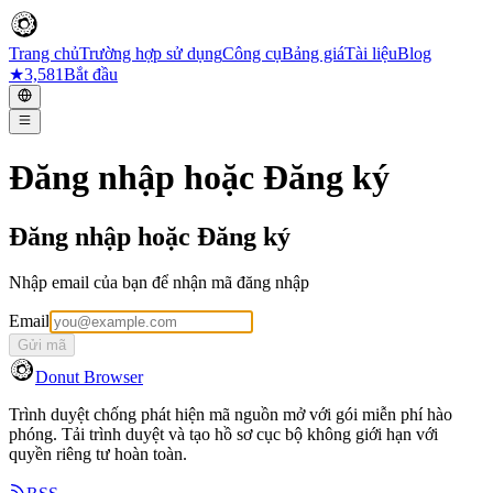
Trang chủ
Trường hợp sử dụng
Công cụ
Bảng giá
Tài liệu
Blog
★
3,581
Bắt đầu
Đăng nhập hoặc Đăng ký
Đăng nhập hoặc Đăng ký
Nhập email của bạn để nhận mã đăng nhập
Email
Gửi mã
Donut Browser
Trình duyệt chống phát hiện mã nguồn mở với gói miễn phí hào
phóng. Tải trình duyệt và tạo hồ sơ cục bộ không giới hạn với
quyền riêng tư hoàn toàn.