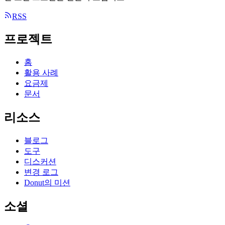
RSS
프로젝트
홈
활용 사례
요금제
문서
리소스
블로그
도구
디스커션
변경 로그
Donut의 미션
소셜